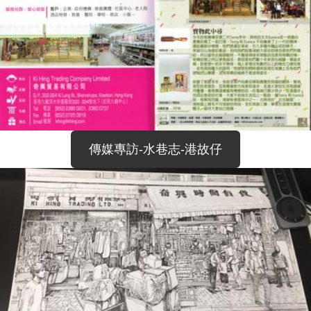
傳媒專訪-水巷志-港故仔