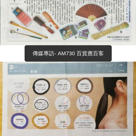
傳媒專訪- AM730 百貨應百客