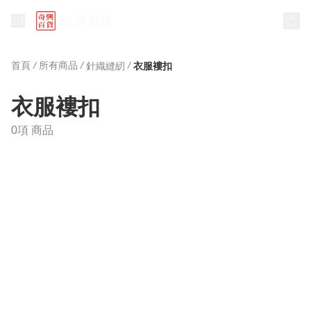
奇興百貨
首頁
/
所有商品
/
/
針織縫紉
衣服褸扣
衣服褸扣
0項 商品