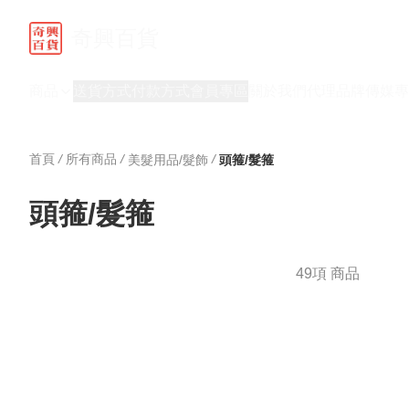
奇興百貨
商品
送貨方式
付款方式
會員專區
關於我們
代理品牌
傳媒專
首頁
/
所有商品
/
/
美髮用品/髮飾
頭箍/髮箍
頭箍/髮箍
49項 商品