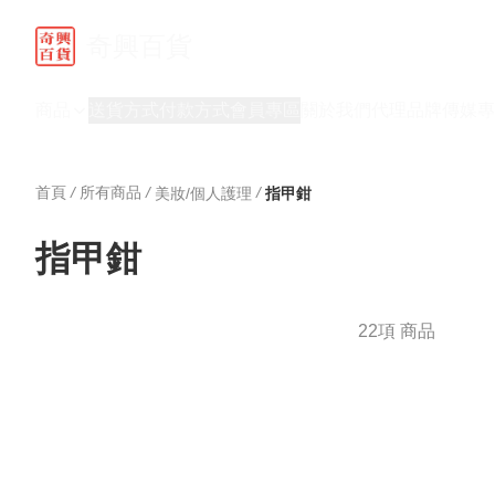
奇興百貨
商品
送貨方式
付款方式
會員專區
關於我們
代理品牌
傳媒專
首頁
/
所有商品
/
/
美妝/個人護理
指甲鉗
指甲鉗
22項 商品