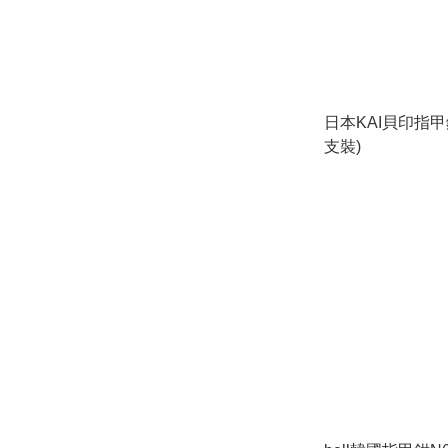
日本KAI貝印指甲鉗 
支裝)