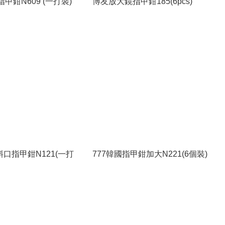
國指甲鉗N609 (一打裝)
博友放大鏡指甲鉗185(6pcs)
斜口指甲鉗N121(一打
777韓國指甲鉗加大N221(6個裝)