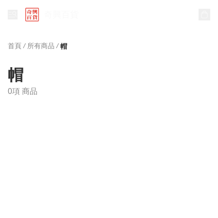
奇興百貨
首頁
/
所有商品
/
帽
帽
0項 商品