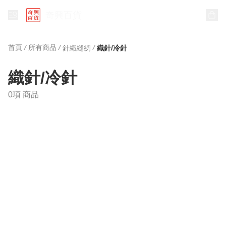
奇興百貨
首頁
/
所有商品
/
/
針織縫紉
織針/冷針
織針/冷針
0項 商品