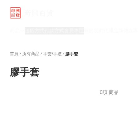
奇興百貨
商品
送貨方式
付款方式
會員專區
關於我們
代理品牌
傳媒專
首頁
/
所有商品
/
/
手套/手襪
膠手套
膠手套
0項 商品