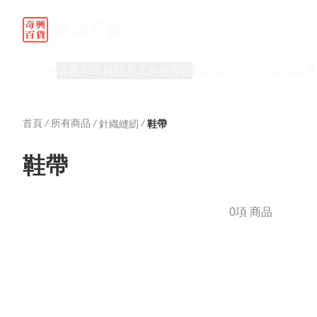
奇興百貨
商品
送貨方式
付款方式
會員專區
關於我們
代理品牌
傳媒專
首頁
/
所有商品
/
/
針織縫紉
鞋帶
鞋帶
0項 商品