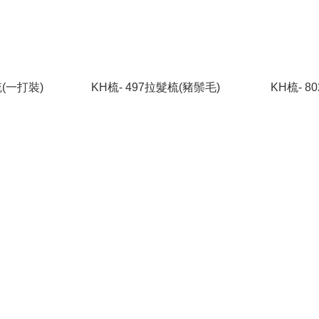
梳(一打裝)
KH梳- 497拉髮梳(豬鬃毛)
KH梳- 80