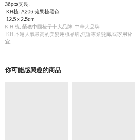
36pcs支裝.
KH梳- A206 蘋果梳黑色
12.5 x 2.5cm
K.H.梳, 榮獲中國梳子十大品牌; 中華大品牌
KH,本港人氣最高的美髮用梳品牌,無論專業髮廊,或家用皆
宜.
你可能感興趣的商品