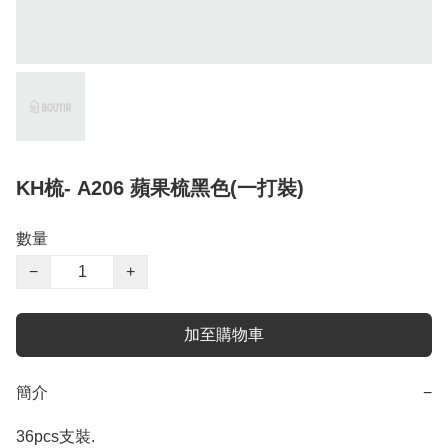
KH梳- A206 蘋果梳黑色(一打裝)
數量
−
+
加至購物車
簡介
−
36pcs支裝.  
