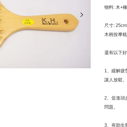
物料: 木+橡
尺寸: 25cm x
木柄按摩梳
還有以下好處
1、緩解疲
讓人放鬆。
2、促進頭
問題。

3、有助生