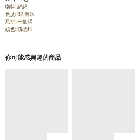
物料: 絲絹
長度: 32 厘米
尺寸: 一個碼
顏色: 淺琥珀
你可能感興趣的商品