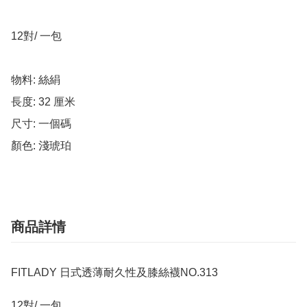
12對/ 一包

物料: 絲絹

長度: 32 厘米

尺寸: 一個碼

顏色: 淺琥珀
商品詳情
FITLADY 日式透薄耐久性及膝絲襪NO.313
12對/ 一包