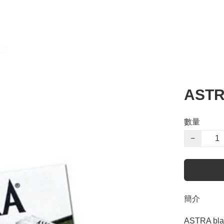
訪
AST
數量
−
簡介
ASTRA b