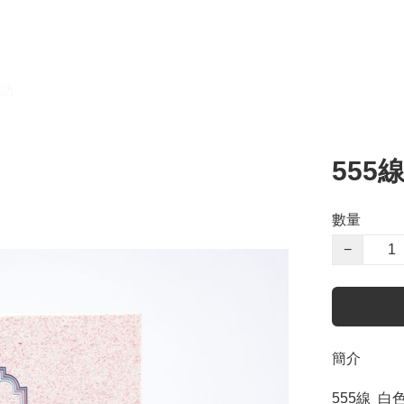
訪
555線
數量
−
簡介
555線  白色