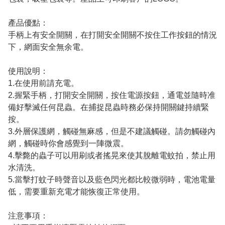
產品優點：
手柄上有安全開關，在打開安全開關不按住工作按鈕的情況
下，網面安全無余電。
使用說明：
1.在使用前請充電。
2.握緊手柄，打開安全開關，按住電源按鈕，通電並隨時准
備好擊滅任何昆蟲。在捕捉昆蟲時務必保持開關鍵持續緊
按。
3.外層保護網，觸碰無麻感，但是不建議觸碰。請勿觸碰內
網，觸碰時你會感覺到一陣微震。
4.擊斃的蟲子可以用刷或者搖晃來使其脫離電蚊拍，禁止用
水清洗。
5.當擊打蚊子時聲音以及藍色閃光都比較微弱時，電池電量
低，需要重新充電才能恢復正常使用。
注意事項：