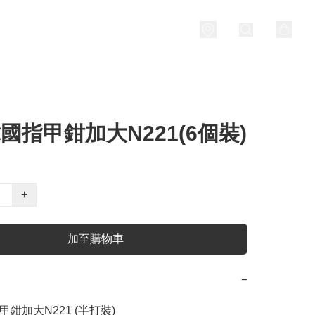
韓國指甲鉗加大N221(6個裝)
+
加至購物車
−