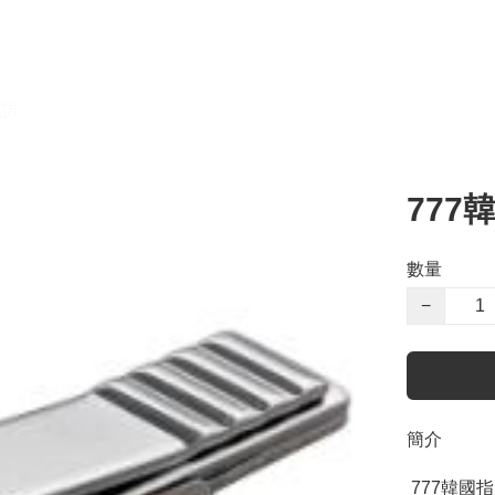
訪
777
數量
−
簡介
 777韓國指甲鉗加大N221 (半打裝)
