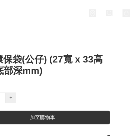
保袋(公仔) (27寬 x 33高
3底部深mm)
+
加至購物車
−