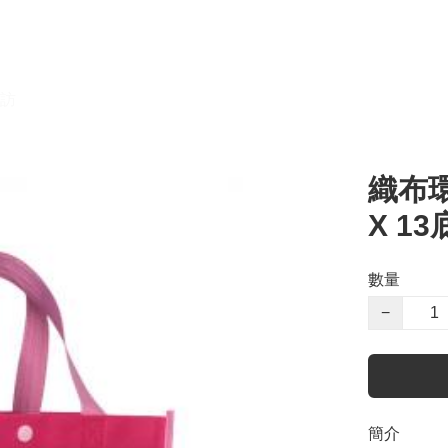
訪
織布環
X 1
數量
−
簡介