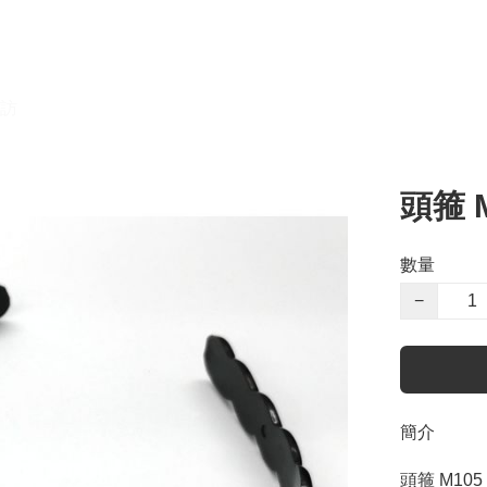
訪
頭箍 
數量
−
簡介
頭箍 M105