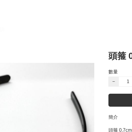
訪
頭箍 
數量
−
簡介
頭箍 0.7c