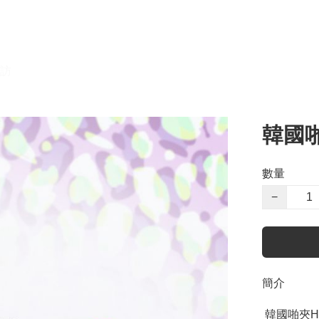
訪
韓國啪
數量
−
簡介
 韓國啪夾HCDU0012
