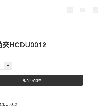
夾HCDU0012
+
加至購物車
−