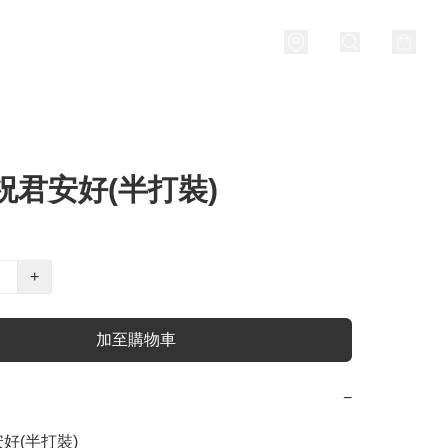
祝君安好(半打裝)
+
加至購物車
−
好(半打裝)