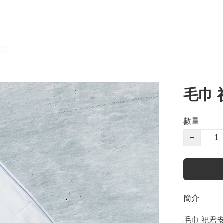
訪
毛巾 
數量
−
簡介
毛巾 祝君安