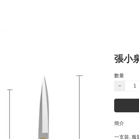
訪
張小泉
數量
−
簡介
一支裝. 服