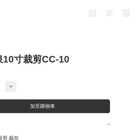
10寸裁剪CC-10
+
加至購物車
−
裝剪 裁布