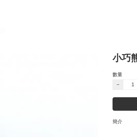
訪
小巧
數量
−
簡介