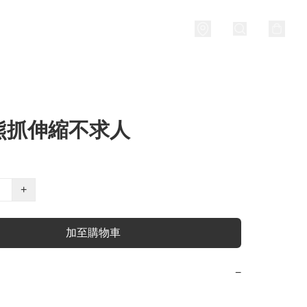
熊抓伸縮不求人
+
加至購物車
−