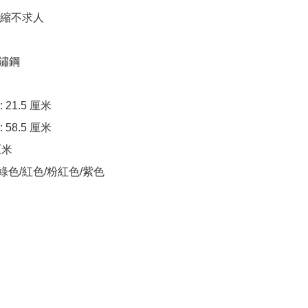
縮不求人

鏽鋼

21.5 厘米

58.5 厘米

厘米

/綠色/紅色/粉紅色/紫色